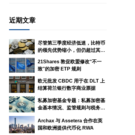
近期文章
尽管第三季度经济低迷，比特币
的领先优势缩小，但仍超过其他
资产：NYDIG
21Shares 敦促欧盟修改“不一
致”的加密 ETP 规则
欧元批发 CBDC 用于在 DLT 上
结算荷兰银行数字商业票据
私募加密基金专题：私募加密基
金基本情况、监管规则与税务政
策概述
Archax 与 Assetera 合作在英
国和欧洲提供代币化 RWA