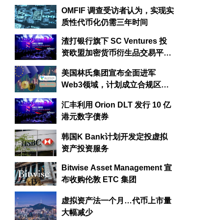
120 亿美元
OMFIF 调查受访者认为，实现实
质性代币化仍需三年时间
渣打银行旗下 SC Ventures 投
资欧盟加密货币衍生品交易平台
One Trading
美国林氏集团宣布全面进军
Web3领域，计划成立合规区块
链交易平台
汇丰利用 Orion DLT 发行 10 亿
港元数字债券
韩国K Bank计划开发定投虚拟
资产投资服务
Bitwise Asset Management 宣
布收购伦敦 ETC 集团
虚拟资产法一个月…代币上市量
大幅减少